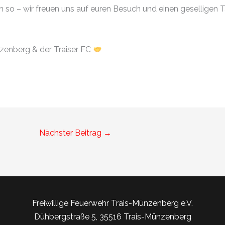
so – wir freuen uns auf euren Besuch und einen geselligen 
nzenberg & der Traiser FC
Nächster Beitrag
→
Freiwillige Feuerwehr Trais-Münzenberg e.V.
Dühbergstraße 5, 35516 Trais-Münzenberg