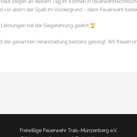
tteile zeigen an diesem Tag ihr Können in feuerwehrtechnisc
nd vor allem der Spaß im Vordergrund – denn Feuerwehr be
Leistungen bei der Siegerehrung geehrt.
d der gesamten Veranstaltung bestens gesorgt. Wir freuen u
Freiwillige Feuerwehr Trais-Münzenberg e.V.