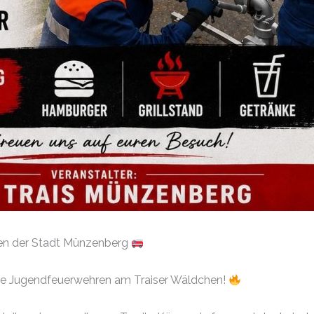
en der Stadt Münzenberg
re Jugendfeuerwehren am Traiser Wäldchen!